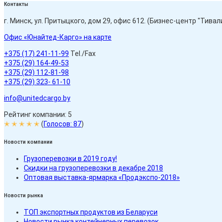
Контакты
г. Минск, ул. Притыцкого, дом 29, офис 612. (Бизнес-центр "Тивали
Офис «Юнайтед-Карго» на карте
+375 (17) 241-11-99
Tel./Fax
+375 (29) 164-49-53
+375 (29) 112-81-98
+375 (29) 323- 61-10
info@unitedcargo.by
Рейтинг компании: 5
✭ ✭ ✭ ✭ ✭
(
Голосов:
87
)
Новости компании
Грузоперевозки в 2019 году!
Скидки на грузоперевозки в декабре 2018
Оптовая выставка-ярмарка «Продэкспо-2018»
Новости рынка
ТОП экспортных продуктов из Беларуси
Новости рынка контейнерных перевозок