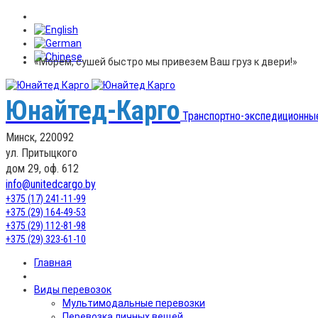
«Морем, сушей быстро мы привезем Ваш груз к двери!»
Юнайтед-Карго
Транспортно-экспедиционны
Минск, 220092
ул. Притыцкого
дом 29, оф. 612
info@unitedcargo.by
+375 (17) 241-11-99
+375 (29) 164-49-53
+375 (29) 112-81-98
+375 (29) 323-61-10
Главная
Виды перевозок
Мультимодальные перевозки
Перевозка личных вещей