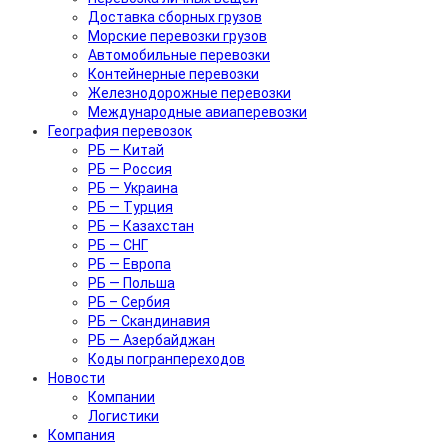
Доставка сборных грузов
Морские перевозки грузов
Автомобильные перевозки
Контейнерные перевозки
Железнодорожные перевозки
Международные авиаперевозки
География перевозок
РБ — Китай
РБ — Россия
РБ — Украина
РБ — Турция
РБ — Казахстан
РБ — СНГ
РБ — Европа
РБ — Польша
РБ – Сербия
РБ – Скандинавия
РБ — Азербайджан
Коды погранпереходов
Новости
Компании
Логистики
Компания