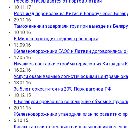
Россия отказывается от портов Латвии
10.11.17
Рост ж/д перевозок из Китая в Европу через Белар
29.11.16
Таможенники задержали груз при выезде из Белар
10.10.16
В Минске проходит неделя транспорта
13.09.16
Железнодорожники ЕАЭС и Латвии договорились о е
17.05.16
Начались поставки стройматериалов из Китая для 
16.02.16
Услуги оказываемые логистическими центрами ока
18.01.16
За 5 лет сократится на 20% Парк вагонов РФ
18.12.15
В Беларуси произошло сокращение объемов грузоп
20.11.15
Железнодорожники утвердили план по развитию про
6.10.15
Казахстан заинтересован в использовании железной 