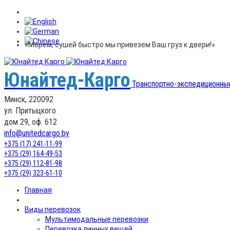
«Морем, сушей быстро мы привезем Ваш груз к двери!»
Юнайтед-Карго
Транспортно-экспедиционны
Минск, 220092
ул. Притыцкого
дом 29, оф. 612
info@unitedcargo.by
+375 (17) 241-11-99
+375 (29) 164-49-53
+375 (29) 112-81-98
+375 (29) 323-61-10
Главная
Виды перевозок
Мультимодальные перевозки
Перевозка личных вещей