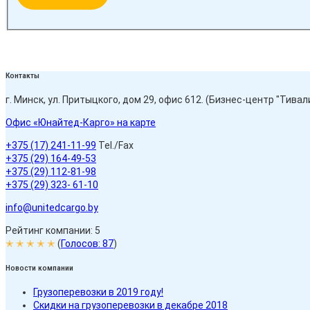
Контакты
г. Минск, ул. Притыцкого, дом 29, офис 612. (Бизнес-центр "Тивали
Офис «Юнайтед-Карго» на карте
+375 (17) 241-11-99
Tel./Fax
+375 (29) 164-49-53
+375 (29) 112-81-98
+375 (29) 323- 61-10
info@unitedcargo.by
Рейтинг компании: 5
✭ ✭ ✭ ✭ ✭
(
Голосов:
87
)
Новости компании
Грузоперевозки в 2019 году!
Скидки на грузоперевозки в декабре 2018