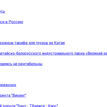
усь
уси в Россию
дином тарифе для грузов из Китая
Китайско-белорусского индустриального парка «Великий к
зались не рентабельны
еревозок
екта "Викинг"
дороги "Баку - Тбилиси - Карс"