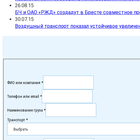
26.08.15
БЧ и ОАО «РЖД» создадут в Бресте совместное пре
30.07.15
Воздушный транспорт показал устойчивое увеличени
ФИО или компания *
Телефон или email *
Наименование груза *
Транспорт *