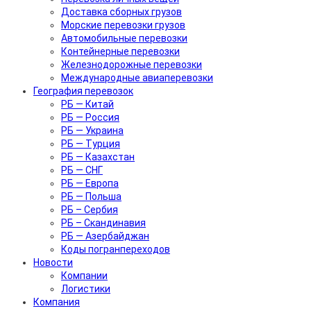
Доставка сборных грузов
Морские перевозки грузов
Автомобильные перевозки
Контейнерные перевозки
Железнодорожные перевозки
Международные авиаперевозки
География перевозок
РБ — Китай
РБ — Россия
РБ — Украина
РБ — Турция
РБ — Казахстан
РБ — СНГ
РБ — Европа
РБ — Польша
РБ – Сербия
РБ – Скандинавия
РБ — Азербайджан
Коды погранпереходов
Новости
Компании
Логистики
Компания