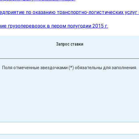
дприятие по оказанию транспортно-логистических услуг
е грузоперевозок в пером полугодии 2015 г.
Запрос ставки
Поля отмеченные звездочками (*) обязательны для заполнения.